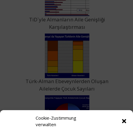
TiD`yle Almanların Aile Genişliği
Karşılaştırması
Türk-Alman Ebeveynlerden Oluşan
Ailelerde Çocuk Sayıları
Cookie-Zustimmung
verwalten