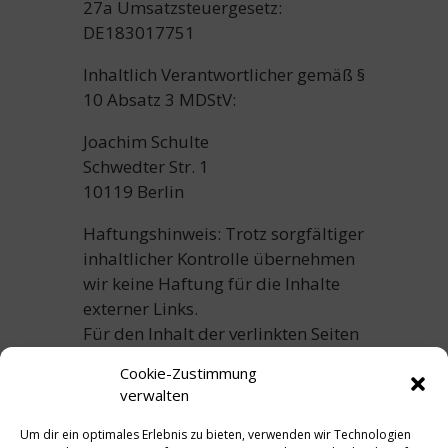
27a Umsatzsteuergesetz:
DE183017751
Inhaltlich Verantwortlicher gemäß §
10 Absatz 3 MDStV:
Joachim Schulte
Schwedter Str. 1
10119 Berlin
Haftungshinweis: Trotz sorgfältiger
inhaltlicher Kontrolle übernehmen
wir keine Haftung für die Inhalte
externer Links.
Für den Inhalt der verlinkten Seiten
sind ausschließlich deren Betreiber
Cookie-Zustimmung
verantwortlich.
verwalten
Um dir ein optimales Erlebnis zu bieten, verwenden wir Technologien